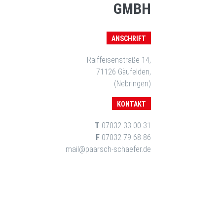
GMBH
ANSCHRIFT
Raiffeisenstraße 14,
71126 Gäufelden,
(Nebringen)
KONTAKT
T
07032 33 00 31
F
07032 79 68 86
mail@paarsch-schaefer.de