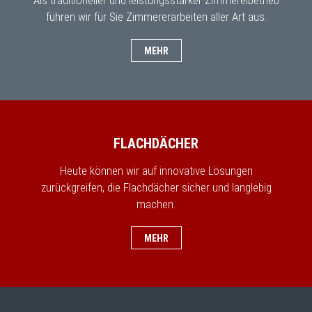
Als traditioneller und leistungsstarker Zimmereibetrieb
führen wir für Sie Zimmererarbeiten aller Art aus.
MEHR
FLACHDÄCHER
Heute können wir auf innovative Lösungen
zurückgreifen, die Flachdächer sicher und langlebig
machen.
MEHR