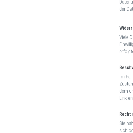
Datenü
der Dat
Widerr
Viele D
Einwill
erfolg
Beschw
Im Fal
Zustän
dem un
Link e
Recht 
Sie hab
sich o