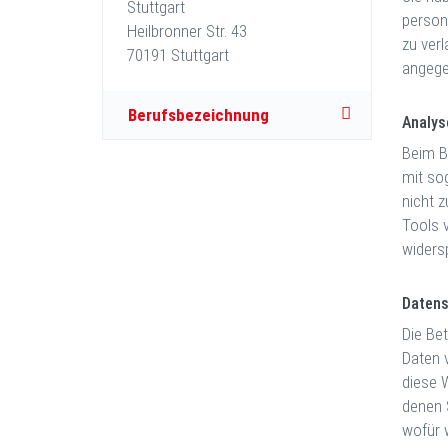
Stuttgart
person
Heilbronner Str. 43
zu ver
70191 Stuttgart
angege
Berufsbezeichnung
Analys
Beim B
mit so
nicht 
Tools v
widers
Daten
Die Be
Daten 
diese 
denen 
wofür 