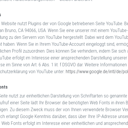
s
 Website nutzt Plugins der von Google betriebenen Seite YouTube. Bet
San Bruno, CA 94066, USA. Wenn Sie eine unserer mit einem YouTube-
dung zu den Servern von YouTube hergestellt. Dabei wird dem YouTube
t haben. Wenn Sie in Ihrem YouTube-Account eingeloggt sind, ermögli
lichen Profil zuzuordnen. Dies können Sie verhindern, indem Sie si
uTube erfolgt im Interesse einer ansprechenden Darstellung unserer O
sse im Sinne von Art. 6 Abs. 1 lit. f DSGVO dar. Weitere Information
chutzerklärung von YouTube unter:
https://www.google.de/intl/de/pol
onts
eite nutzt zur einheitlichen Darstellung von Schriftarten so genannt
ufruf einer Seite lädt Ihr Browser die benötigten Web Fonts in ihren
igen. Zu diesem Zweck muss der von Ihnen verwendete Browser Ver
rch erlangt Google Kenntnis darüber, dass über Ihre IP-Adresse uns
 Web Fonts erfolgt im Interesse einer einheitlichen und ansprechende