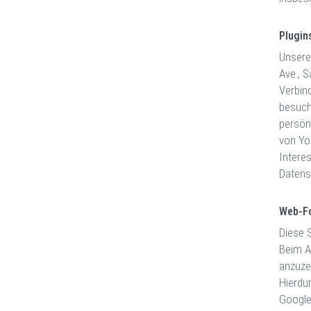
Plugin
Unsere
Ave., 
Verbin
besuch
persön
von Yo
Intere
Datens
Web-F
Diese S
Beim A
anzuze
Hierdu
Google