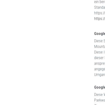
ein ber
Standa
https:
https:
Googl
Diese 
Mounta
Diese 
dieser
anspre
angegeb
Umgang
Google
Diese 
Parkwa