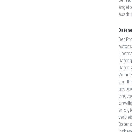
Der Nu
angefo
ausdrü
Daten
Der Pr
automa
Hostna
Datenqu
Daten 
Wenn S
von Ih
gespeic
eingege
Einwill
erfolg
verblei
Datens
insbes