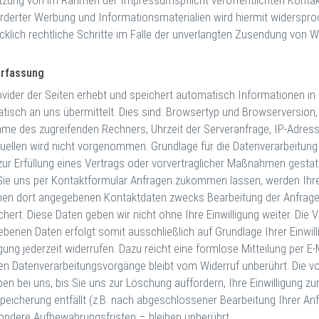
tzung von im Rahmen der Impressumspflicht veröffentlichten Kontak
rderter Werbung und Informationsmaterialien wird hiermit widersproch
cklich rechtliche Schritte im Falle der unverlangten Zusendung von 
erfassung
ovider der Seiten erhebt und speichert automatisch Informationen in
tisch an uns übermittelt. Dies sind: Browsertyp und Browserversion
me des zugreifenden Rechners, Uhrzeit der Serveranfrage, IP-Adres
ellen wird nicht vorgenommen. Grundlage für die Datenverarbeitung is
zur Erfüllung eines Vertrags oder vorvertraglicher Maßnahmen gestatt
ie uns per Kontaktformular Anfragen zukommen lassen, werden Ihre
nen dort angegebenen Kontaktdaten zwecks Bearbeitung der Anfrage 
hert. Diese Daten geben wir nicht ohne Ihre Einwilligung weiter. Die 
benen Daten erfolgt somit ausschließlich auf Grundlage Ihrer Einwilli
igung jederzeit widerrufen. Dazu reicht eine formlose Mitteilung per 
ten Datenverarbeitungsvorgänge bleibt vom Widerruf unberührt. Die 
ben bei uns, bis Sie uns zur Löschung auffordern, Ihre Einwilligung z
peicherung entfällt (z.B. nach abgeschlossener Bearbeitung Ihrer A
ondere Aufbewahrungsfristen – bleiben unberührt.