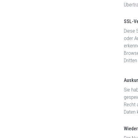
Übertr
SSL-Ve
Diese 
oder A
erkenn
Browser
Dritte
Auskun
Sie ha
gespei
Recht 
Daten 
Wieder