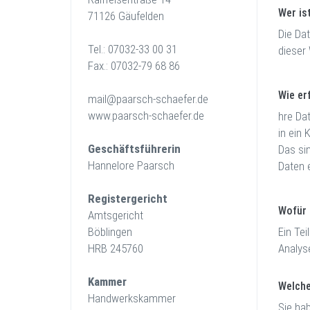
Wer is
71126 Gäufelden
Die Da
Tel.: 07032-33 00 31
dieser
Fax.: 07032-79 68 86
Wie er
mail@paarsch-schaefer.de
www.paarsch-schaefer.de
hre Da
in ein
Geschäftsführerin
Das si
Hannelore Paarsch
Daten 
Registergericht
Wofür 
Amtsgericht
Böblingen
Ein Tei
HRB 245760
Analys
Kammer
Welche
Handwerkskammer
Sie ha