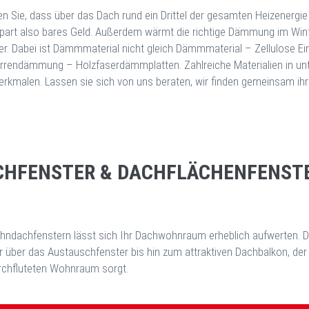
n Sie, dass über das Dach rund ein Drittel der gesamten Heizenergi
part also bares Geld. Außerdem wärmt die richtige Dämmung im Wint
. Dabei ist Dämmmaterial nicht gleich Dämmmaterial – Zellulose E
rrendämmung – Holzfaserdämmplatten. Zahlreiche Materialien in unte
rkmalen. Lassen sie sich von uns beraten, wir finden gemeinsam 
CHFENSTER & DACHFLÄCHENFENST
hndachfenstern lässt sich Ihr Dachwohnraum erheblich aufwerten. D
r über das Austauschfenster bis hin zum attraktiven Dachbalkon, der 
urchfluteten Wohnraum sorgt.