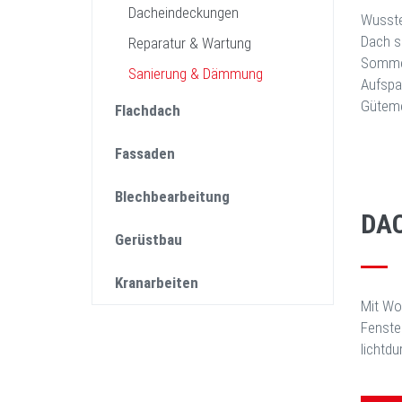
Dacheindeckungen
Wusste
Dach s
Reparatur & Wartung
Sommer
Sanierung & Dämmung
Aufspa
Güteme
Flachdach
Fassaden
Blechbearbeitung
DA
Gerüstbau
Kranarbeiten
Mit Wo
Fenste
lichtd